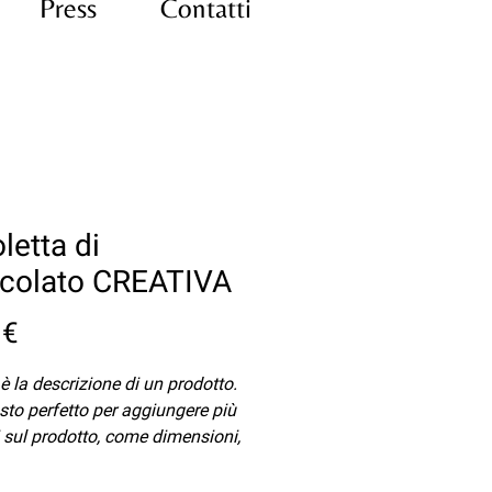
Press
Contatti
letta di
ccolato CREATIVA
Prezzo
 €
è la descrizione di un prodotto. 
sto perfetto per aggiungere più 
i sul prodotto, come dimensioni, 
i, istruzioni per la 
a
*
zione e istruzioni per la pulizia.