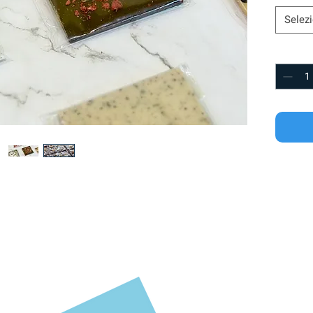
Selez
Quantit