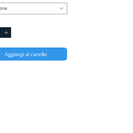
iona
à
*
Aggiungi al carrello