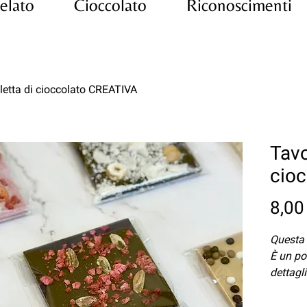
elato
Cioccolato
Riconoscimenti
letta di cioccolato CREATIVA
Tavo
cio
8,00
Questa 
È un po
dettagl
material
Tipologi
manuten